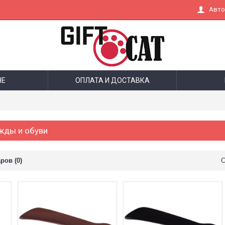
Авто
НЕ
ОПЛАТА И ДОСТАВКА
жды и обуви
ров (0)
С